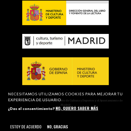
NECESITAMOS UTILIZAMOS COOKIES PARA MEJORAR TU
EXPERIENCIA DE USUARIO
Actividad subvencionada por el Ministerio de Cultura y Deportes y el Ayuntamiento de
Madrid
NO, QUIERO SABER MÁS
¿Das el consentimiento?
ESTOY DE ACUERDO
NO, GRACIAS