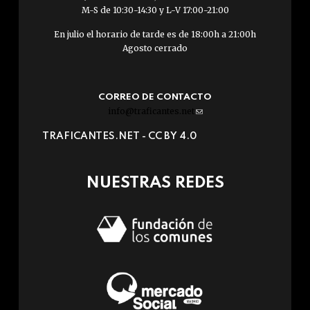
M-S de 10:30-14:30 y L-V 17:00-21:00
En julio el horario de tarde es de 18:00h a 21:00h
Agosto cerrado
CORREO DE CONTACTO
info@traficantes.net
(link
sends
TRAFICANTES.NET -
CC BY 4.0
e-
mail)
NUESTRAS REDES