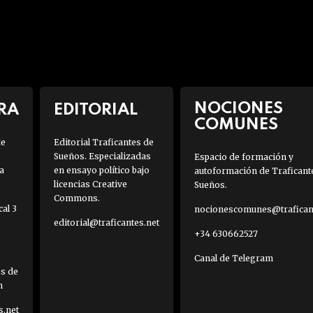
NOCIONES
RA
EDITORIAL
COMUNES
de
Editorial Traficantes de
Sueños. Especializadas
Espacio de formación y
a
en ensayo político bajo
autoformación de Traficant
licencias Creative
Sueños.
Commons.
al 3
nocionescomunes@traficant
editorial@traficantes.net
+34 630662527
Canal de Telegram
es de
h
s.net