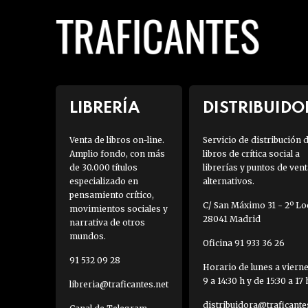
LIBRERÍA
DISTRIBUIDO
Venta de libros on-line.
Servicio de distribución 
Amplio fondo, con más
libros de crítica social a
de 30.000 títulos
librerías y puntos de vent
especializado en
alternativos.
pensamiento crítico,
C/ San Máximo 31 - 2º Loc
movimientos sociales y
28041 Madrid
narrativa de otros
mundos.
Oficina 91 933 36 26
91 532 09 28
Horario de lunes a viern
9 a 14:30 h y de 15:30 a 17 
libreria@traficantes.net
distribuidora@traficante