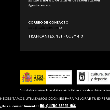
En julio el horario de tarde es de 18:00h a 21:00h
Agosto cerrado
CORREO DE CONTACTO
info@traficantes.net
(link
sends
TRAFICANTES.NET -
CC BY 4.0
e-
mail)
Actividad subvencionada por el Ministerio de Cultura y Deportes y el Ayuntamie
NECESITAMOS UTILIZAMOS COOKIES PARA MEJORAR TU EXPERI
NO, QUIERO SABER MÁS
¿Das el consentimiento?