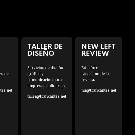
TALLER DE
NEW LEFT
DISEÑO
REVIEW
Servicios de diseño
Edición en
es de
gráfico y
castellano de la
comunicación para
revista.
empresas solidarias.
es.net
nlr@traficantes.net
taller@traficantes.net