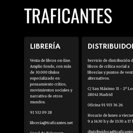
LIBRERÍA
DISTRIBUIDO
Venta de libros on-line.
Servicio de distribución 
Amplio fondo, con más
libros de crítica social a
de 30.000 títulos
librerías y puntos de vent
especializado en
alternativos.
pensamiento crítico,
C/ San Máximo 31 - 2º Loc
movimientos sociales y
28041 Madrid
narrativa de otros
mundos.
Oficina 91 933 36 26
91 532 09 28
Horario de lunes a viern
9 a 14:30 h y de 15:30 a 17 
libreria@traficantes.net
distribuidora@traficante