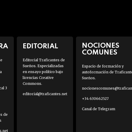
NOCIONES
RA
EDITORIAL
COMUNES
de
Editorial Traficantes de
Sueños. Especializadas
Espacio de formación y
a
en ensayo político bajo
autoformación de Traficant
licencias Creative
Sueños.
Commons.
al 3
nocionescomunes@traficant
editorial@traficantes.net
+34 630662527
Canal de Telegram
es de
h
s.net