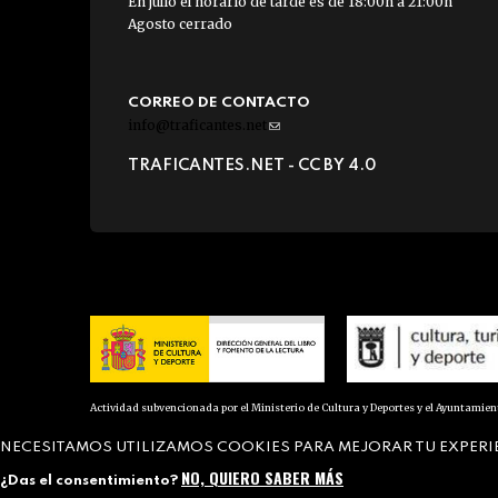
En julio el horario de tarde es de 18:00h a 21:00h
Agosto cerrado
CORREO DE CONTACTO
info@traficantes.net
(link
sends
TRAFICANTES.NET -
CC BY 4.0
e-
mail)
Actividad subvencionada por el Ministerio de Cultura y Deportes y el Ayuntamie
NECESITAMOS UTILIZAMOS COOKIES PARA MEJORAR TU EXPERI
NO, QUIERO SABER MÁS
¿Das el consentimiento?