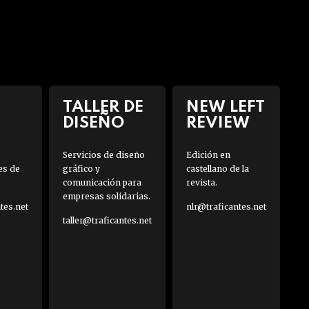
TALLER DE
NEW LEFT
DISEÑO
REVIEW
Servicios de diseño
Edición en
es de
gráfico y
castellano de la
comunicación para
revista.
empresas solidarias.
es.net
nlr@traficantes.net
taller@traficantes.net