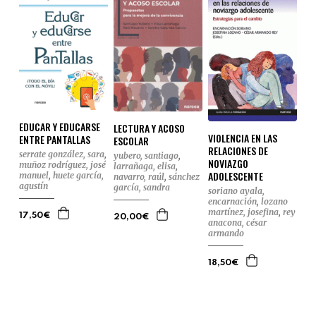
EDUCAR Y EDUCARSE
LECTURA Y ACOSO
VIOLENCIA EN LAS
ENTRE PANTALLAS
ESCOLAR
RELACIONES DE
serrate gonzález, sara
,
yubero, santiago
,
NOVIAZGO
muñoz rodríguez, josé
larrañaga, elisa
,
ADOLESCENTE
manuel
,
huete garcía,
navarro, raúl
,
sánchez
agustín
garcía, sandra
soriano ayala,
encarnación
,
lozano
martínez, josefina
,
rey
17,50€
20,00€
anacona, césar
armando
18,50€