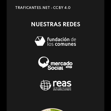
sends
TRAFICANTES.NET -
CC BY 4.0
e-
mail)
NUESTRAS REDES