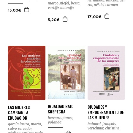
hernández sánchez del
marco stiefel, berta
,
río, mª del carmen
vari@s autor@s
15,00€
17,00€
5,20€
IGUALDAD BAJO
CIUDADES Y
LAS MUJERES
SOSPECHA
EMPODERAMIENTO DE
CAMBIAN LA
LAS MUJERES
EDUCACIÓN
herranz gómez,
yolanda
hainard, françois
,
garcía lastra, marta
,
verschuur, christine
calvo salvador,
adelina
,
susinos rada,