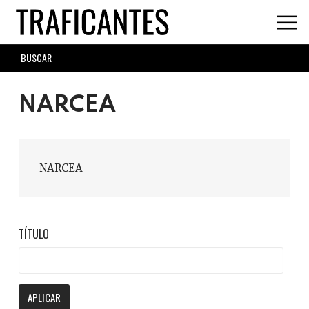
Skip
to
main
SEARCH
content
FORM
NARCEA
NARCEA
TÍTULO
APLICAR