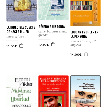
GÉNERO E HISTORIA
LA INDECIBLE SUERTE
DE NACER MUJER
EDUCAR ES CREER EN
caine, barbara
,
sluga,
glenda
LA PERSONA
muraro, luisa
sanches rossini, mª
augusta
19,50€
18,50€
14,00€