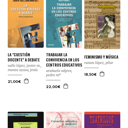
LA "CUESTIÓN
TRABAJAR LA
FEMINISMO Y MÚSICA
DOCENTE" A DEBATE
CONVIVENCIA EN LOS
ramos lópez, pilar
CENTROS EDUCATIVOS
valle lópez, javier m.
,
manso ayuso, jesús
uruñuela nájera,
pedro mª
18,50€
21,00€
22,00€