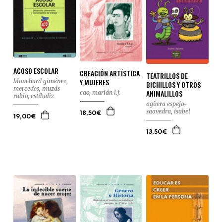
ACOSO ESCOLAR
CREACIÓN ARTÍSTICA
TEATRILLOS DE
Y MUJERES
blanchard giménez,
BICHILLOS Y OTROS
mercedes
,
muzás
ANIMALILLOS
cao, marián l.f.
rubio, estíbaliz
agüera espejo-
saavedra, isabel
18,50€
19,00€
13,50€