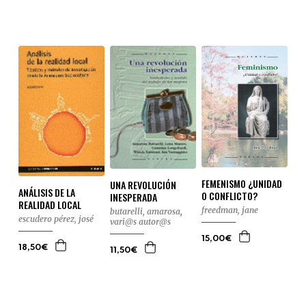
FEMENISMO ¿UNIDAD
UNA REVOLUCIÓN
ANÁLISIS DE LA
O CONFLICTO?
INESPERADA
REALIDAD LOCAL
freedman, jane
butarelli, amarosa
,
escudero pérez, josé
vari@s autor@s
15,00€
18,50€
11,50€