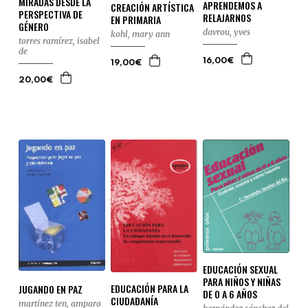
MIRADAS DESDE LA
APRENDEMOS A
CREACIÓN ARTÍSTICA
PERSPECTIVA DE
RELAJARNOS
EN PRIMARIA
GÉNERO
davrou, yves
kohl, mary ann
torres ramírez, isabel
de
16,00€
19,00€
20,00€
EDUCACIÓN SEXUAL
PARA NIÑOS Y NIÑAS
EDUCACIÓN PARA LA
JUGANDO EN PAZ
DE 0 A 6 AÑOS
CIUDADANÍA
martínez ten, amparo