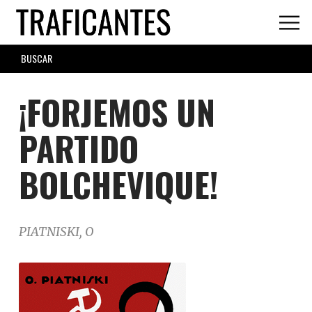
Skip
to
main
SEARCH
content
FORM
¡FORJEMOS UN
PARTIDO
BOLCHEVIQUE!
PIATNISKI, O