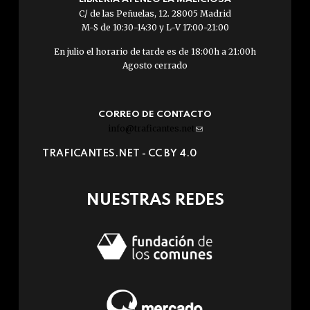
C/ de las Peñuelas, 12. 28005 Madrid
M-S de 10:30-14:30 y L-V 17:00-21:00
En julio el horario de tarde es de 18:00h a 21:00h
Agosto cerrado
CORREO DE CONTACTO
info@traficantes.net
(link
sends
TRAFICANTES.NET -
CC BY 4.0
e-
mail)
NUESTRAS REDES