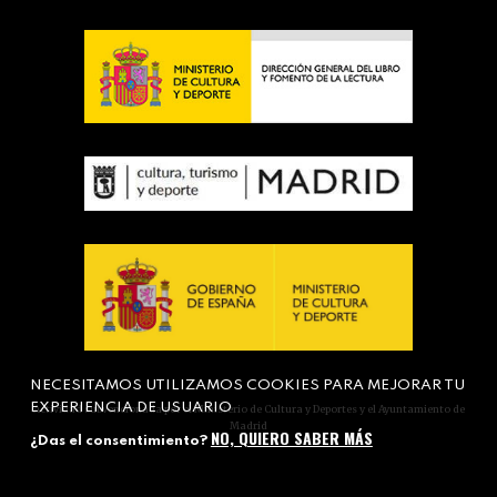
NECESITAMOS UTILIZAMOS COOKIES PARA MEJORAR TU
EXPERIENCIA DE USUARIO
Actividad subvencionada por el Ministerio de Cultura y Deportes y el Ayuntamiento de
Madrid
NO, QUIERO SABER MÁS
¿Das el consentimiento?