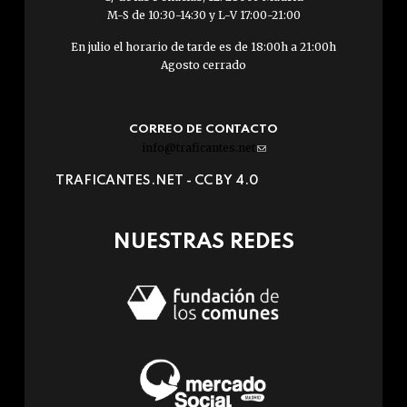
M-S de 10:30-14:30 y L-V 17:00-21:00
En julio el horario de tarde es de 18:00h a 21:00h
Agosto cerrado
CORREO DE CONTACTO
info@traficantes.net
(link
sends
TRAFICANTES.NET -
CC BY 4.0
e-
mail)
NUESTRAS REDES