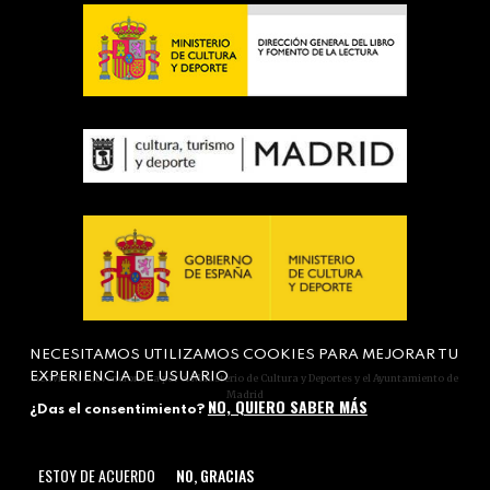
NECESITAMOS UTILIZAMOS COOKIES PARA MEJORAR TU
EXPERIENCIA DE USUARIO
Actividad subvencionada por el Ministerio de Cultura y Deportes y el Ayuntamiento de
Madrid
NO, QUIERO SABER MÁS
¿Das el consentimiento?
ESTOY DE ACUERDO
NO, GRACIAS