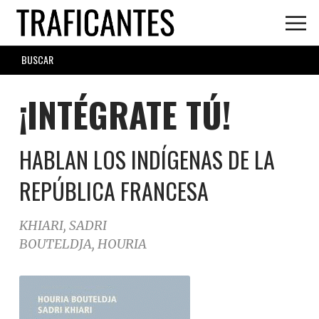
Skip
to
main
SEARCH
content
FORM
¡INTÉGRATE TÚ!
HABLAN LOS INDÍGENAS DE LA
REPÚBLICA FRANCESA
KHIARI, SADRI
BOUTELDJA, HOURIA