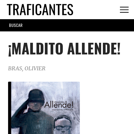
Skip
to
main
SEARCH
content
FORM
¡MALDITO ALLENDE!
BRAS, OLIVIER