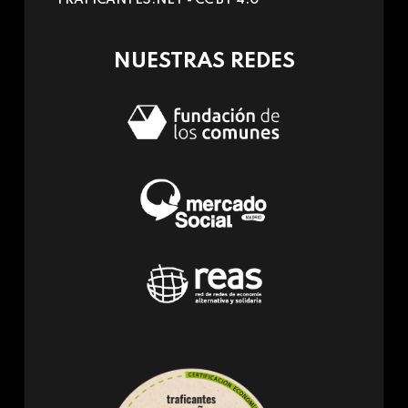
e-
mail)
NUESTRAS REDES