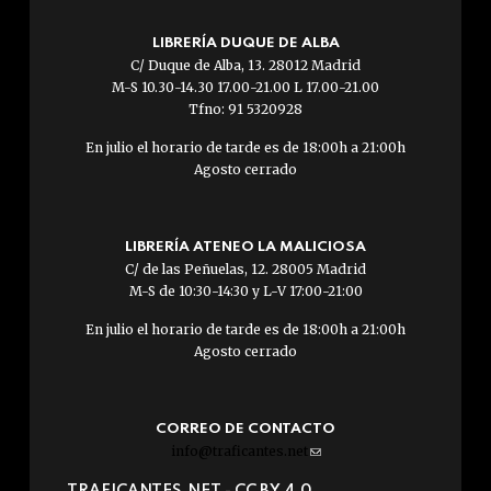
LIBRERÍA DUQUE DE ALBA
C/ Duque de Alba, 13. 28012 Madrid
M-S 10.30-14.30 17.00-21.00 L 17.00-21.00
Tfno: 91 5320928
En julio el horario de tarde es de 18:00h a 21:00h
Agosto cerrado
LIBRERÍA ATENEO LA MALICIOSA
C/ de las Peñuelas, 12. 28005 Madrid
M-S de 10:30-14:30 y L-V 17:00-21:00
En julio el horario de tarde es de 18:00h a 21:00h
Agosto cerrado
CORREO DE CONTACTO
info@traficantes.net
(link
sends
TRAFICANTES.NET -
CC BY 4.0