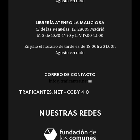
Agosto cerrado
LIBRERÍA ATENEO LA MALICIOSA
C/ de las Peñuelas, 12. 28005 Madrid
M-S de 10:30-14:30 y L-V 17:00-21:00
En julio el horario de tarde es de 18:00h a 21:00h
Agosto cerrado
CORREO DE CONTACTO
info@traficantes.net
(link
sends
TRAFICANTES.NET -
CC BY 4.0
e-
mail)
NUESTRAS REDES