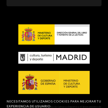
NECESITAMOS UTILIZAMOS COOKIES PARA MEJORAR TU
EXPERIENCIA DE USUARIO
Actividad subvencionada por el Ministerio de Cultura y Deportes y el Ayuntamiento de