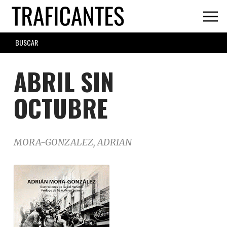
Skip
to
main
SEARCH
content
FORM
ABRIL SIN
OCTUBRE
MORA-GONZALEZ, ADRIAN