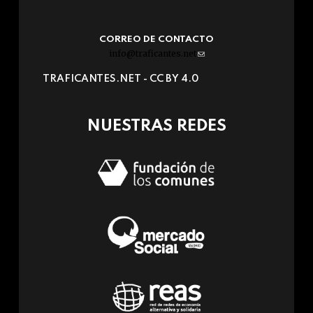
CORREO DE CONTACTO
info@traficantes.net
(link
sends
TRAFICANTES.NET -
CC BY 4.0
e-
mail)
NUESTRAS REDES