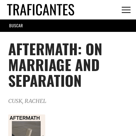
Skip
to
main
SEARCH
content
FORM
AFTERMATH: ON
MARRIAGE AND
SEPARATION
CUSK, RACHEL