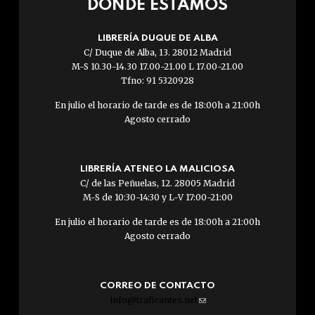
DÓNDE ESTAMOS
LIBRERÍA DUQUE DE ALBA
C/ Duque de Alba, 13. 28012 Madrid
M-S 10.30-14.30 17.00-21.00 L 17.00-21.00
Tfno: 91 5320928
En julio el horario de tarde es de 18:00h a 21:00h
Agosto cerrado
LIBRERÍA ATENEO LA MALICIOSA
C/ de las Peñuelas, 12. 28005 Madrid
M-S de 10:30-14:30 y L-V 17:00-21:00
En julio el horario de tarde es de 18:00h a 21:00h
Agosto cerrado
CORREO DE CONTACTO
info@traficantes.net
(link
sends