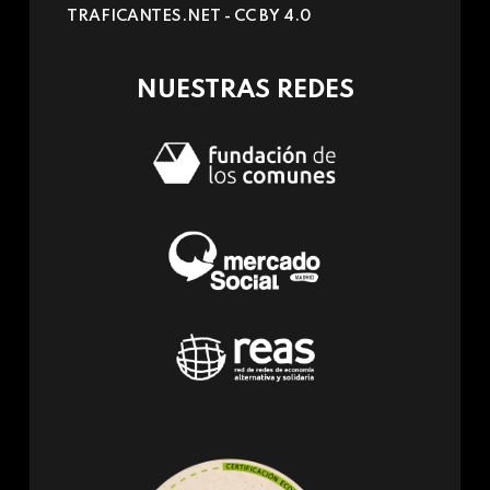
TRAFICANTES.NET -
CC BY 4.0
e-
mail)
NUESTRAS REDES