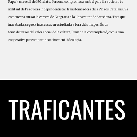
Paper), un recull de 150 relats. Persona compromesa amb el país i la societat, és
militant de l’esquerra independentista i transformadora dels Països Catalans. Va
començar a cursar la carrera de Geografia a la Universitat de Barcelona. Tot i que
inacabada, segueix interessat en estudiar­la a fora dels mapes. És un
ferm defensor del valor social de la cultura, lluny de la contemplació, com a eina
cooperativa per compartir coneixement i ideologia.