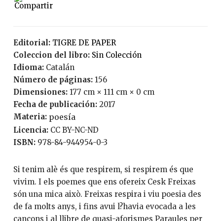
Editorial:
TIGRE DE PAPER
Coleccion del libro:
Sin Colección
Idioma:
Catalán
Número de páginas:
156
Dimensiones:
177 cm × 111 cm × 0 cm
Fecha de publicación:
2017
Materia:
poesía
Licencia:
CC BY-NC-ND
ISBN:
978-84-944954-0-3
Si tenim alè és que respirem, si respirem és que
vivim. I els poemes que ens ofereix Cesk Freixas
són una mica això. Freixas respira i viu poesia des
de fa molts anys, i fins avui l?havia evocada a les
cançons i al llibre de quasi­-aforismes Paraules per