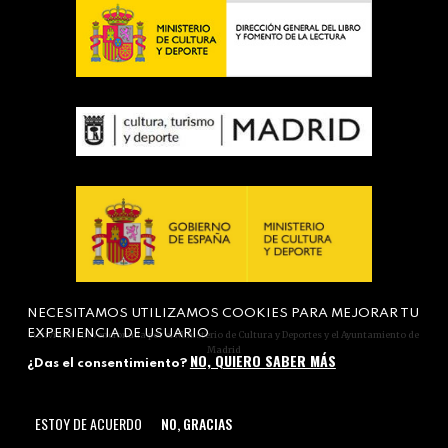
NECESITAMOS UTILIZAMOS COOKIES PARA MEJORAR TU
EXPERIENCIA DE USUARIO
Actividad subvencionada por el Ministerio de Cultura y Deportes y el Ayuntamiento de
Madrid
NO, QUIERO SABER MÁS
¿Das el consentimiento?
ESTOY DE ACUERDO
NO, GRACIAS