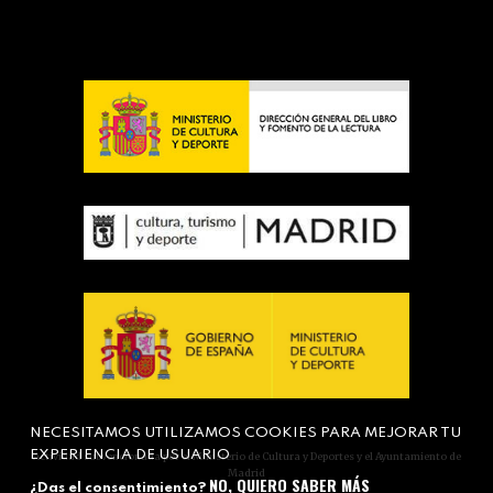
NECESITAMOS UTILIZAMOS COOKIES PARA MEJORAR TU
EXPERIENCIA DE USUARIO
Actividad subvencionada por el Ministerio de Cultura y Deportes y el Ayuntamiento de
Madrid
NO, QUIERO SABER MÁS
¿Das el consentimiento?