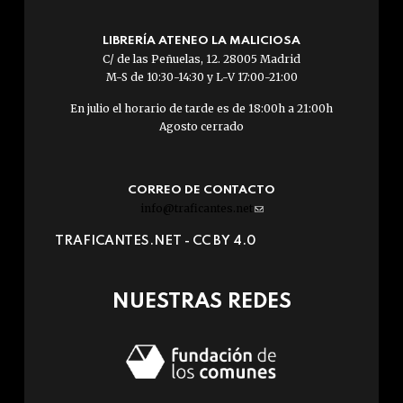
LIBRERÍA ATENEO LA MALICIOSA
C/ de las Peñuelas, 12. 28005 Madrid
M-S de 10:30-14:30 y L-V 17:00-21:00
En julio el horario de tarde es de 18:00h a 21:00h
Agosto cerrado
CORREO DE CONTACTO
info@traficantes.net
(link
sends
TRAFICANTES.NET -
CC BY 4.0
e-
mail)
NUESTRAS REDES