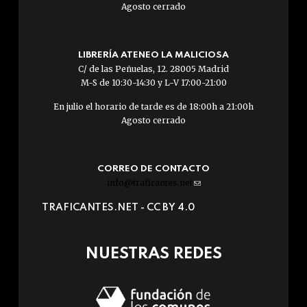
Agosto cerrado
LIBRERÍA ATENEO LA MALICIOSA
C/ de las Peñuelas, 12. 28005 Madrid
M-S de 10:30-14:30 y L-V 17:00-21:00
En julio el horario de tarde es de 18:00h a 21:00h
Agosto cerrado
CORREO DE CONTACTO
info@traficantes.net
(link
sends
TRAFICANTES.NET -
CC BY 4.0
e-
mail)
NUESTRAS REDES