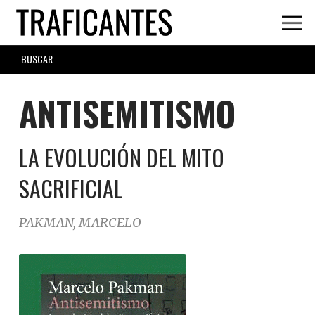
Skip
to
main
SEARCH
content
FORM
ANTISEMITISMO
LA EVOLUCIÓN DEL MITO
SACRIFICIAL
PAKMAN, MARCELO