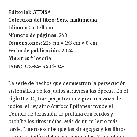
Editorial:
GEDISA
Coleccion del libro:
serie multimedia
Idioma:
Castellano
Número de páginas:
240
Dimensiones:
225 cm × 153 cm × 0 cm
Fecha de publicación:
2024
Materia:
filosofía
ISBN:
978-84-19406-94-1
La serie de hechos que demuestran la persecución
sistemática de los judíos atraviesa las épocas. En el
siglo II a. C., tras perpetrar una gran matanza de
judíos, el rey sirio Antíoco Epífanes invade el
Templo de Jerusalén, lo profana con cerdos y
prohíbe los ritos judíos. Más de un milenio más
tarde, Lutero escribe que las sinagogas y los libros
sagrados judíos deben ser quemados. Ya en plena