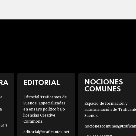
NOCIONES
RA
EDITORIAL
COMUNES
de
Editorial Traficantes de
Sueños. Especializadas
Espacio de formación y
a
en ensayo político bajo
autoformación de Traficant
licencias Creative
Sueños.
Commons.
al 3
nocionescomunes@traficant
editorial@traficantes.net