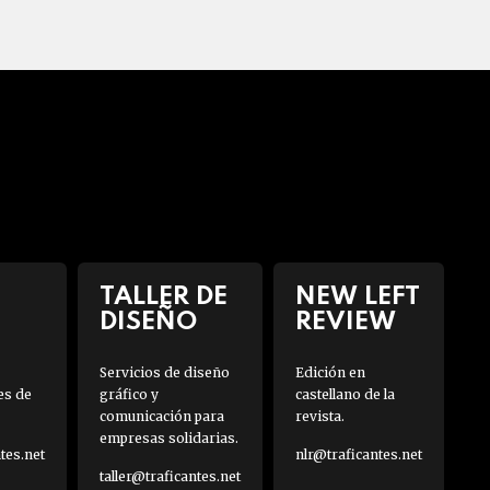
TALLER DE
NEW LEFT
DISEÑO
REVIEW
Servicios de diseño
Edición en
es de
gráfico y
castellano de la
comunicación para
revista.
empresas solidarias.
es.net
nlr@traficantes.net
taller@traficantes.net