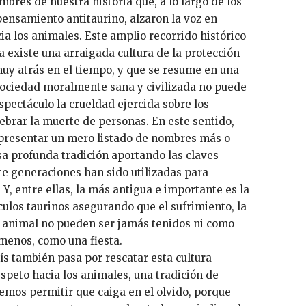
bres de nuestra historia que, a lo largo de los
pensamiento antitaurino, alzaron la voz en
ia los animales. Este amplio recorrido histórico
existe una arraigada cultura de la protección
uy atrás en el tiempo, y que se resume en una
ociedad moralmente sana y civilizada no puede
espectáculo la crueldad ejercida sobre los
ebrar la muerte de personas. En este sentido,
 presentar un mero listado de nombres más o
sa profunda tradición aportando las claves
e generaciones han sido utilizadas para
Y, entre ellas, la más antigua e importante es la
ulos taurinos asegurando que el sufrimiento, la
n animal no pueden ser jamás tenidos ni como
menos, como una fiesta.
ís también pasa por rescatar esta cultura
speto hacia los animales, una tradición de
mos permitir que caiga en el olvido, porque