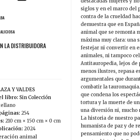
destacadas mujeres y hom
siglos y en el marco del 
contra de la crueldad hac
LBA
demuestra que en España 
MALICIOSA
animal que se remonta m
máxima muy clara: una s
festejar ni convertir en 
animales, ni tampoco cel
Antitauropedia, lejos de
menos ilustres, repasa e
argumentales que durant
combatir la tauromaquia. 
PLAZA Y VALDES
que condena los espectác
l libro:
Sin Colección
tortura y la muerte de u
tellano
una diversión ni, mucho 
páginas:
254
La historia de nuestro pa
s:
210 cm × 150 cm × 0 cm
humanista de paz y de re
blicación:
2024
pensamiento que no pode
beración animal