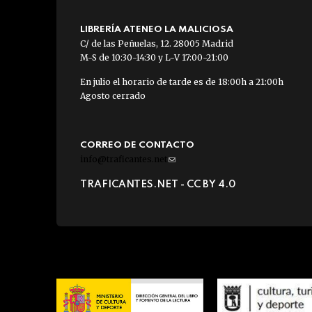
LIBRERÍA ATENEO LA MALICIOSA
C/ de las Peñuelas, 12. 28005 Madrid
M-S de 10:30-14:30 y L-V 17:00-21:00
En julio el horario de tarde es de 18:00h a 21:00h
Agosto cerrado
CORREO DE CONTACTO
info@traficantes.net
(link
sends
TRAFICANTES.NET -
CC BY 4.0
e-
mail)