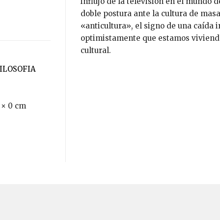
influjo de la televisión en el mundo d
doble postura ante la cultura de masas
«anticultura», el signo de una caída i
optimistamente que estamos viviend
cultural.
FILOSOFIA
 × 0 cm