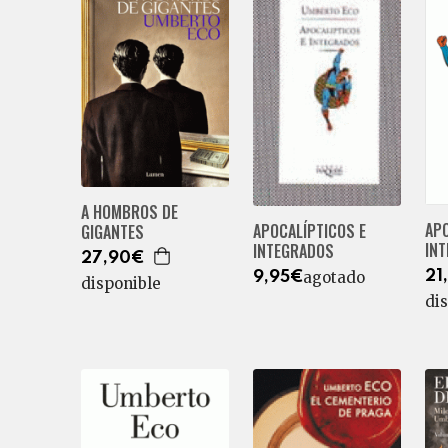
A HOMBROS DE
APO
APOCALÍPTICOS E
GIGANTES
IN
INTEGRADOS
27,90€
agotado
21
9,95€
disponible
di