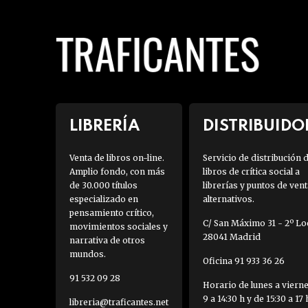
LIBRERÍA
DISTRIBUIDO
Venta de libros on-line.
Servicio de distribución 
Amplio fondo, con más
libros de crítica social a
de 30.000 títulos
librerías y puntos de vent
especializado en
alternativos.
pensamiento crítico,
C/ San Máximo 31 - 2º Loc
movimientos sociales y
28041 Madrid
narrativa de otros
mundos.
Oficina 91 933 36 26
91 532 09 28
Horario de lunes a viern
9 a 14:30 h y de 15:30 a 17 
libreria@traficantes.net