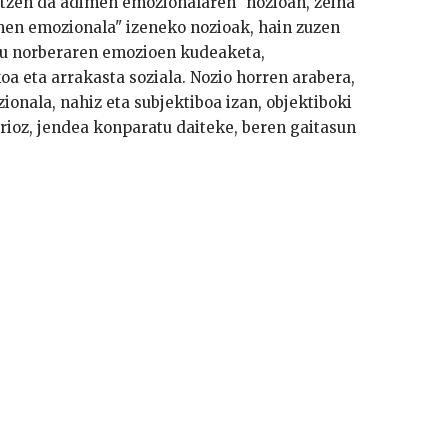
latzen da adimen emozionalaren" nozioan, zeina
men emozionala" izeneko nozioak, hain zuzen
ditu norberaren emozioen kudeaketa,
 eta arrakasta soziala. Nozio horren arabera,
onala, nahiz eta subjektiboa izan, objektiboki
orioz, jendea konparatu daiteke, beren gaitasun