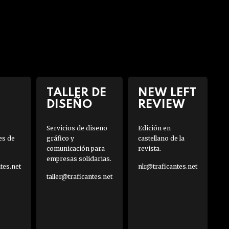
TALLER DE
NEW LEFT
DISEÑO
REVIEW
Servicios de diseño
Edición en
es de
gráfico y
castellano de la
comunicación para
revista.
empresas solidarias.
es.net
nlr@traficantes.net
taller@traficantes.net