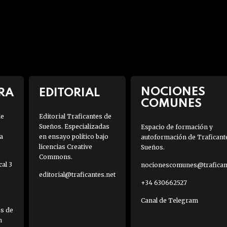
NOCIONES
RA
EDITORIAL
COMUNES
de
Editorial Traficantes de
Sueños. Especializadas
Espacio de formación y
a
en ensayo político bajo
autoformación de Traficant
licencias Creative
Sueños.
Commons.
al 3
nocionescomunes@traficant
editorial@traficantes.net
+34 630662527
Canal de Telegram
es de
h