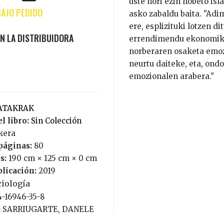
uste hori ezin hobeto is
asko zabaldu baita. "Adi
ere, esplizituki lotzen 
errendimendu ekonomikoa
norberaren osaketa emozi
neurtu daiteke, eta, ond
emozionalen arabera."
KATAKRAK
l libro:
Sin Colección
skera
páginas:
80
s:
190 cm × 125 cm × 0 cm
blicación:
2019
ciología
4-16946-35-8
:
SARRIUGARTE, DANELE