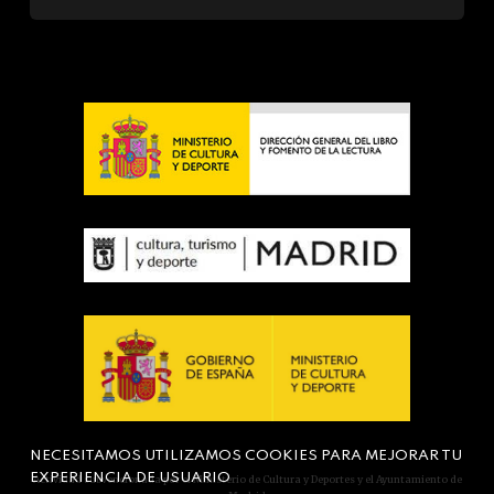
NECESITAMOS UTILIZAMOS COOKIES PARA MEJORAR TU
EXPERIENCIA DE USUARIO
Actividad subvencionada por el Ministerio de Cultura y Deportes y el Ayuntamiento de