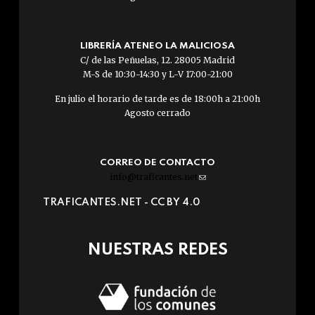
LIBRERÍA ATENEO LA MALICIOSA
C/ de las Peñuelas, 12. 28005 Madrid
M-S de 10:30-14:30 y L-V 17:00-21:00
En julio el horario de tarde es de 18:00h a 21:00h
Agosto cerrado
CORREO DE CONTACTO
info@traficantes.net
(link
sends
TRAFICANTES.NET -
CC BY 4.0
e-
mail)
NUESTRAS REDES