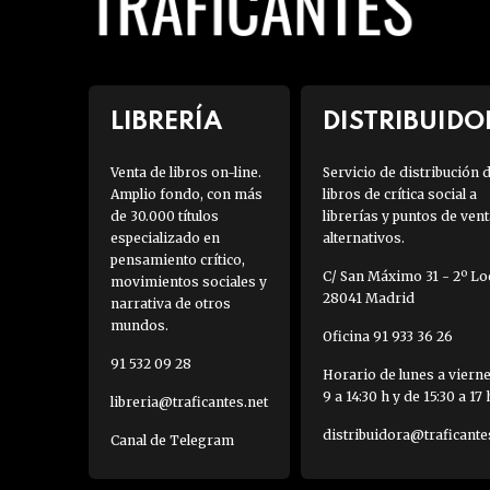
LIBRERÍA
DISTRIBUIDO
Venta de libros on-line.
Servicio de distribución 
Amplio fondo, con más
libros de crítica social a
de 30.000 títulos
librerías y puntos de vent
especializado en
alternativos.
pensamiento crítico,
C/ San Máximo 31 - 2º Loc
movimientos sociales y
28041 Madrid
narrativa de otros
mundos.
Oficina 91 933 36 26
91 532 09 28
Horario de lunes a viern
9 a 14:30 h y de 15:30 a 17 
libreria@traficantes.net
distribuidora@traficante
Canal de Telegram