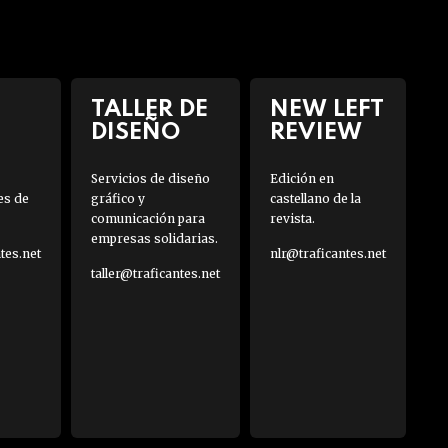
TALLER DE
NEW LEFT
DISEÑO
REVIEW
Servicios de diseño
Edición en
es de
gráfico y
castellano de la
comunicación para
revista.
empresas solidarias.
es.net
nlr@traficantes.net
taller@traficantes.net