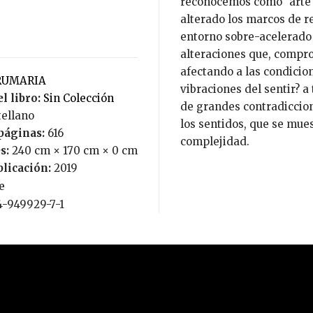
reconocemos como "arte",
alterado los marcos de r
entorno sobre-acelerado
alteraciones que, compro
afectando a las condicione
BRUMARIA
vibraciones del sentir? a
l libro:
Sin Colección
de grandes contradiccio
tellano
los sentidos, que se mue
páginas:
616
complejidad.
s:
240 cm × 170 cm × 0 cm
blicación:
2019
e
4-949929-7-1