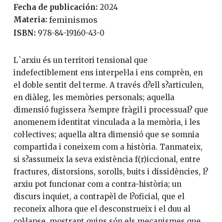
Fecha de publicación:
2024
Materia:
feminismos
ISBN:
978-84-19160-43-0
L`arxiu és un territori tensional que
indefectiblement ens interpel·la i ens comprèn, en
el doble sentit del terme. A través d?ell s?articulen,
en diàleg, les memòries personals; aquella
dimensió fugissera ?sempre fràgil i processual? que
anomenem identitat vinculada a la memòria, i les
col·lectives; aquella altra dimensió que se somnia
compartida i coneixem com a història. Tanmateix,
si s?assumeix la seva existència f(r)iccional, entre
fractures, distorsions, sorolls, buits i dissidències, l?
arxiu pot funcionar com a contra-història; un
discurs inquiet, a contrapèl de l?oficial, que el
reconeix alhora que el desconstrueix i el duu al
col·lapse, mostrant quins són els mecanismes que