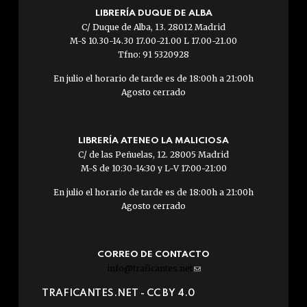
LIBRERÍA DUQUE DE ALBA
C/ Duque de Alba, 13. 28012 Madrid
M-S 10.30-14.30 17.00-21.00 L 17.00-21.00
Tfno: 91 5320928
En julio el horario de tarde es de 18:00h a 21:00h
Agosto cerrado
LIBRERÍA ATENEO LA MALICIOSA
C/ de las Peñuelas, 12. 28005 Madrid
M-S de 10:30-14:30 y L-V 17:00-21:00
En julio el horario de tarde es de 18:00h a 21:00h
Agosto cerrado
CORREO DE CONTACTO
info@traficantes.net
(link
sends
TRAFICANTES.NET -
CC BY 4.0
e-