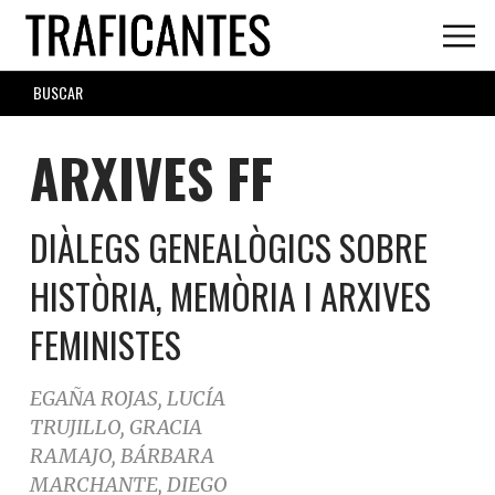
Skip
to
main
SEARCH
content
FORM
ARXIVES FF
DIÀLEGS GENEALÒGICS SOBRE
HISTÒRIA, MEMÒRIA I ARXIVES
FEMINISTES
EGAÑA ROJAS, LUCÍA
TRUJILLO, GRACIA
RAMAJO, BÁRBARA
MARCHANTE, DIEGO