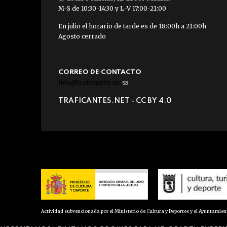
M-S de 10:30-14:30 y L-V 17:00-21:00
En julio el horario de tarde es de 18:00h a 21:00h
Agosto cerrado
CORREO DE CONTACTO
info@traficantes.net
(link
sends
TRAFICANTES.NET -
CC BY 4.0
e-
mail)
Actividad subvencionada por el Ministerio de Cultura y Deportes y el Ayuntamie