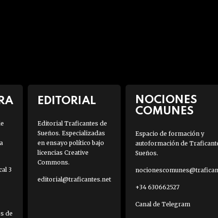
NOCIONES
RA
EDITORIAL
COMUNES
de
Editorial Traficantes de
Sueños. Especializadas
Espacio de formación y
a
en ensayo político bajo
autoformación de Traficant
licencias Creative
Sueños.
Commons.
al 3
nocionescomunes@traficant
editorial@traficantes.net
+34 630662527
Canal de Telegram
es de