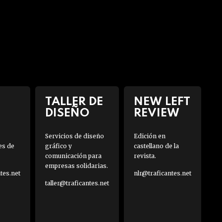
TALLER DE
NEW LEFT
DISEÑO
REVIEW
Servicios de diseño
Edición en
es de
gráfico y
castellano de la
comunicación para
revista.
empresas solidarias.
es.net
nlr@traficantes.net
taller@traficantes.net