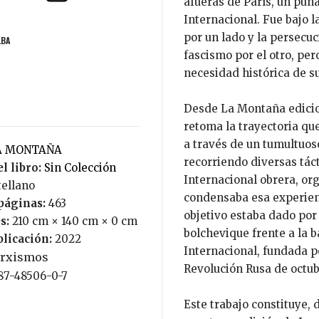
afueras de París, un puñ
Internacional. Fue bajo l
por un lado y la persecuc
LBA
fascismo por el otro, per
necesidad histórica de su
Desde La Montaña edicio
retoma la trayectoria que
a través de un tumultuoso
LA MONTAÑA
recorriendo diversas tác
l libro:
Sin Colección
Internacional obrera, o
tellano
condensaba esa experienc
páginas:
463
objetivo estaba dado por 
s:
210 cm × 140 cm × 0 cm
bolchevique frente a la b
blicación:
2022
Internacional, fundada po
rxismos
Revolución Rusa de octubr
987-48506-0-7
Este trabajo constituye,