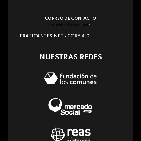
CORREO DE CONTACTO
info@traficantes.net
(link
sends
TRAFICANTES.NET -
CC BY 4.0
e-
mail)
NUESTRAS REDES