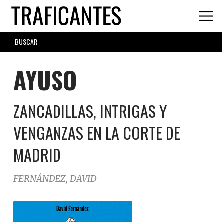
Skip
to
main
SEARCH
content
FORM
AYUSO
ZANCADILLAS, INTRIGAS Y
VENGANZAS EN LA CORTE DE
MADRID
FERNÁNDEZ, DAVID