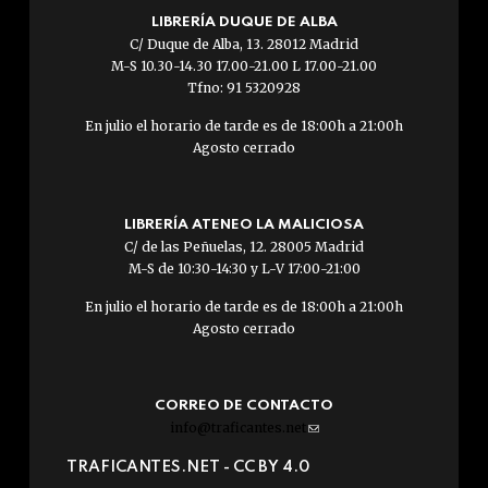
LIBRERÍA DUQUE DE ALBA
C/ Duque de Alba, 13. 28012 Madrid
M-S 10.30-14.30 17.00-21.00 L 17.00-21.00
Tfno: 91 5320928
En julio el horario de tarde es de 18:00h a 21:00h
Agosto cerrado
LIBRERÍA ATENEO LA MALICIOSA
C/ de las Peñuelas, 12. 28005 Madrid
M-S de 10:30-14:30 y L-V 17:00-21:00
En julio el horario de tarde es de 18:00h a 21:00h
Agosto cerrado
CORREO DE CONTACTO
info@traficantes.net
(link
sends
TRAFICANTES.NET -
CC BY 4.0
e-