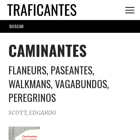
Skip
to
main
SEARCH
content
FORM
CAMINANTES
FLANEURS, PASEANTES,
WALKMANS, VAGABUNDOS,
PEREGRINOS
SCOTT, EDGARDO