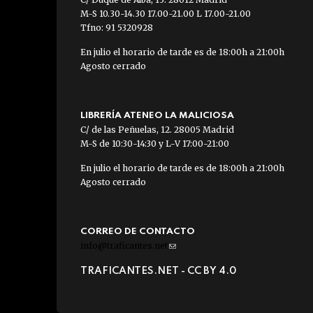
M-S 10.30-14.30 17.00-21.00 L 17.00-21.00
Tfno: 91 5320928
En julio el horario de tarde es de 18:00h a 21:00h
Agosto cerrado
LIBRERÍA ATENEO LA MALICIOSA
C/ de las Peñuelas, 12. 28005 Madrid
M-S de 10:30-14:30 y L-V 17:00-21:00
En julio el horario de tarde es de 18:00h a 21:00h
Agosto cerrado
CORREO DE CONTACTO
info@traficantes.net
(link
sends
TRAFICANTES.NET -
CC BY 4.0
e-
mail)