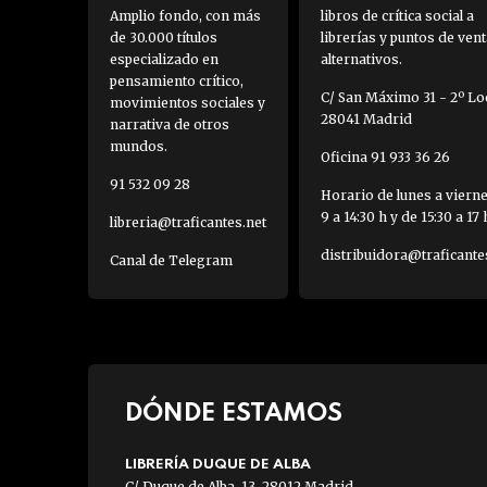
Amplio fondo, con más
libros de crítica social a
de 30.000 títulos
librerías y puntos de vent
especializado en
alternativos.
pensamiento crítico,
C/ San Máximo 31 - 2º Loc
movimientos sociales y
28041 Madrid
narrativa de otros
mundos.
Oficina 91 933 36 26
91 532 09 28
Horario de lunes a viern
9 a 14:30 h y de 15:30 a 17 
libreria@traficantes.net
distribuidora@traficante
Canal de Telegram
DÓNDE ESTAMOS
LIBRERÍA DUQUE DE ALBA
C/ Duque de Alba, 13. 28012 Madrid