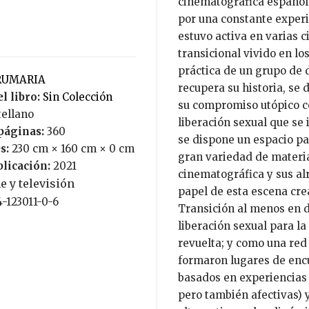
cinematográfica española
por una constante experim
estuvo activa en varias 
transicional vivido en lo
práctica de un grupo de d
BRUMARIA
recupera su historia, se 
l libro:
Sin Colección
su compromiso utópico con
tellano
liberación sexual que se
páginas:
360
se dispone un espacio pa
s:
230 cm × 160 cm × 0 cm
gran variedad de materia
blicación:
2021
cinematográfica y sus alr
e y televisión
papel de esta escena creat
4-123011-0-6
Transición al menos en d
liberación sexual para l
revuelta; y como una red 
formaron lugares de enc
basados en experiencias 
pero también afectivas)