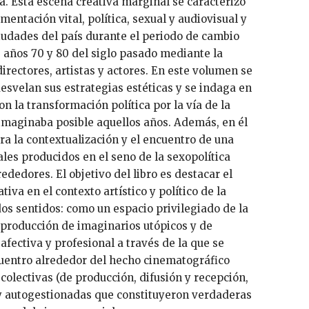
. Esta escena creativa marginal se caracterizó
entación vital, política, sexual y audiovisual y
ciudades del país durante el periodo de cambio
s años 70 y 80 del siglo pasado mediante la
irectores, artistas y actores. En este volumen se
desvelan sus estrategias estéticas y se indaga en
 la transformación política por la vía de la
 imaginaba posible aquellos años. Además, en él
ra la contextualización y el encuentro de una
les producidos en el seno de la sexopolítica
ededores. El objetivo del libro es destacar el
iva en el contexto artístico y político de la
os sentidos: como un espacio privilegiado de la
a producción de imaginarios utópicos y de
afectiva y profesional a través de la que se
uentro alrededor del hecho cinematográfico
colectivas (de producción, difusión y recepción,
 y autogestionadas que constituyeron verdaderas