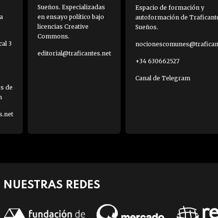
Sueños. Especializadas
Espacio de formación y
a
en ensayo político bajo
autoformación de Traficant
licencias Creative
Sueños.
Commons.
al 3
nocionescomunes@traficant
editorial@traficantes.net
+34 630662527
Canal de Telegram
es de
h
s.net
NUESTRAS REDES