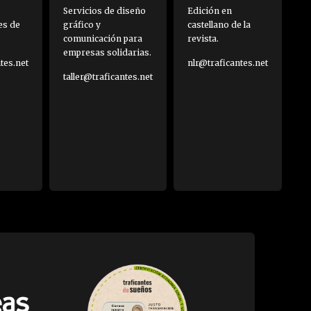
Servicios de diseño
Edición en
es de
gráfico y
castellano de la
comunicación para
revista.
empresas solidarias.
es.net
nlr@traficantes.net
taller@traficantes.net