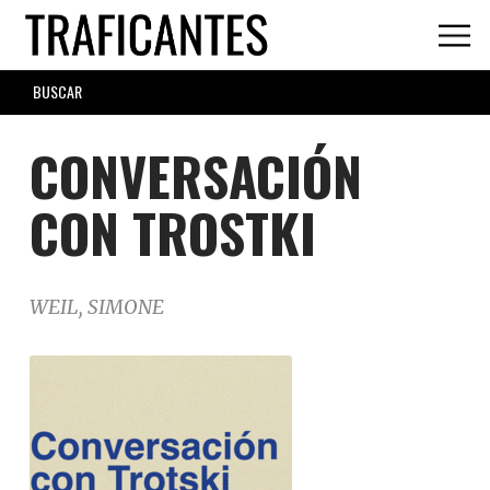
Skip
to
main
SEARCH
content
FORM
CONVERSACIÓN
CON TROSTKI
WEIL, SIMONE