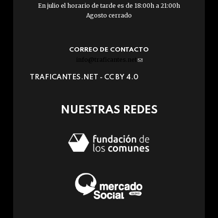
En julio el horario de tarde es de 18:00h a 21:00h
Agosto cerrado
CORREO DE CONTACTO
info@traficantes.net
(link
sends
TRAFICANTES.NET -
CC BY 4.0
e-
mail)
NUESTRAS REDES