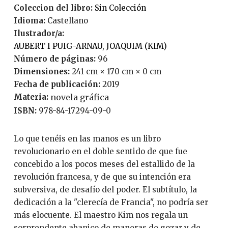
Coleccion del libro:
Sin Colección
Idioma:
Castellano
Ilustrador/a:
AUBERT I PUIG-ARNAU, JOAQUIM (KIM)
Número de páginas:
96
Dimensiones:
241 cm × 170 cm × 0 cm
Fecha de publicación:
2019
Materia:
novela gráfica
ISBN:
978-84-17294-09-0
Lo que tenéis en las manos es un libro
revolucionario en el doble sentido de que fue
concebido a los pocos meses del estallido de la
revolución francesa, y de que su intención era
subversiva, de desafío del poder. El subtítulo, la
dedicación a la "clerecía de Francia", no podría ser
más elocuente. El maestro Kim nos regala un
sorprendente abanico de maneras de gozar y de