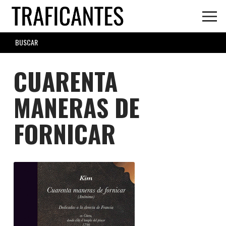
Skip
to
main
SEARCH
content
FORM
CUARENTA
MANERAS DE
FORNICAR