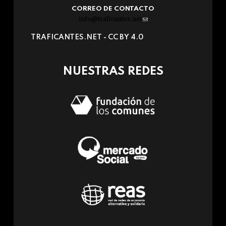
CORREO DE CONTACTO
info@traficantes.net
(link
sends
TRAFICANTES.NET -
CC BY 4.0
e-
mail)
NUESTRAS REDES