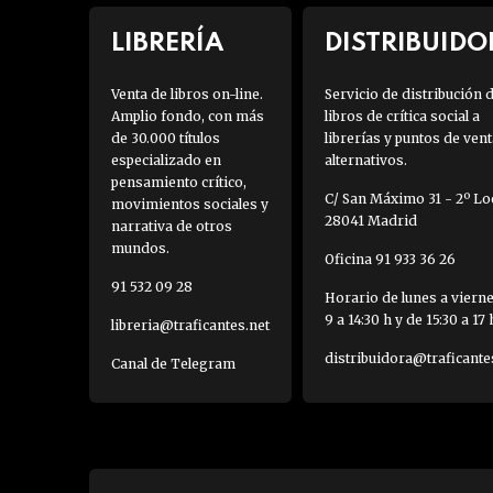
LIBRERÍA
DISTRIBUIDO
Venta de libros on-line.
Servicio de distribución 
Amplio fondo, con más
libros de crítica social a
de 30.000 títulos
librerías y puntos de vent
especializado en
alternativos.
pensamiento crítico,
C/ San Máximo 31 - 2º Loc
movimientos sociales y
28041 Madrid
narrativa de otros
mundos.
Oficina 91 933 36 26
91 532 09 28
Horario de lunes a viern
9 a 14:30 h y de 15:30 a 17 
libreria@traficantes.net
distribuidora@traficante
Canal de Telegram