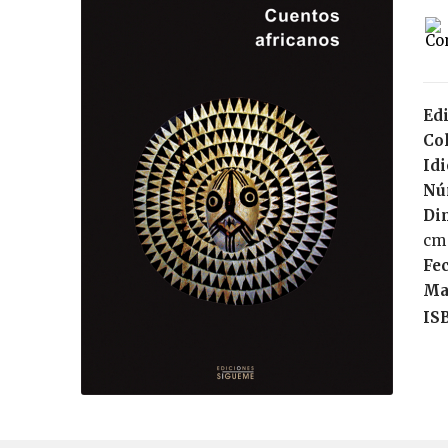
Edi
Col
Id
Nú
Di
cm
Fec
Ma
IS