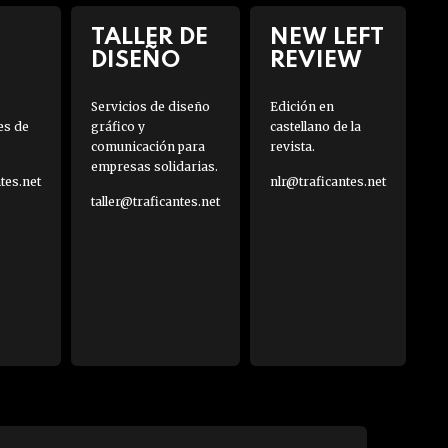
TALLER DE
NEW LEFT
DISEÑO
REVIEW
Servicios de diseño
Edición en
es de
gráfico y
castellano de la
comunicación para
revista.
empresas solidarias.
es.net
nlr@traficantes.net
taller@traficantes.net