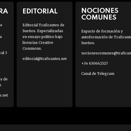
NOCIONES
RA
EDITORIAL
COMUNES
de
Editorial Traficantes de
Sueños. Especializadas
Espacio de formación y
a
en ensayo político bajo
autoformación de Traficant
licencias Creative
Sueños.
Commons.
al 3
nocionescomunes@traficant
editorial@traficantes.net
+34 630662527
Canal de Telegram
es de
h
s.net