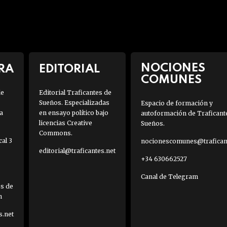
NOCIONES
RA
EDITORIAL
COMUNES
de
Editorial Traficantes de
Sueños. Especializadas
Espacio de formación y
a
en ensayo político bajo
autoformación de Traficant
licencias Creative
Sueños.
Commons.
al 3
nocionescomunes@traficant
editorial@traficantes.net
+34 630662527
Canal de Telegram
es de
h
s.net