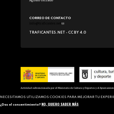
Agosto cerrado
CORREO DE CONTACTO
info@traficantes.net
(link
sends
TRAFICANTES.NET -
CC BY 4.0
e-
mail)
Actividad subvencionada por el Ministerio de Cultura y Deportes y el Ayuntamie
NECESITAMOS UTILIZAMOS COOKIES PARA MEJORAR TU EXPERI
NO, QUIERO SABER MÁS
¿Das el consentimiento?