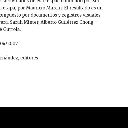
s actividades de este espacio fundado por Sol
 etapa, por Mauricio Marcin. El resultado es un
compuesto por documentos y registros visuales
era, Sarah Minter, Alberto Gutiérrez Chong,
é Gurrola.
004/2007
ernández, editores