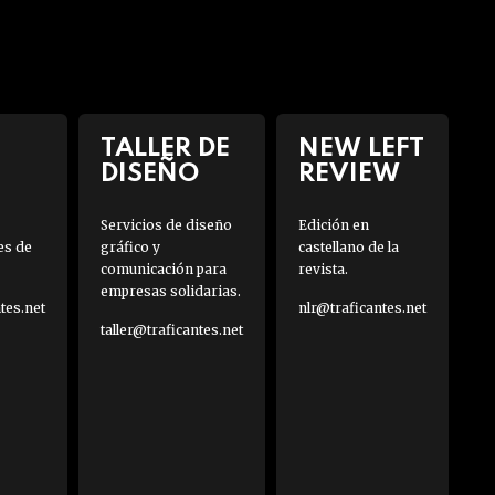
TALLER DE
NEW LEFT
DISEÑO
REVIEW
Servicios de diseño
Edición en
es de
gráfico y
castellano de la
comunicación para
revista.
empresas solidarias.
es.net
nlr@traficantes.net
taller@traficantes.net