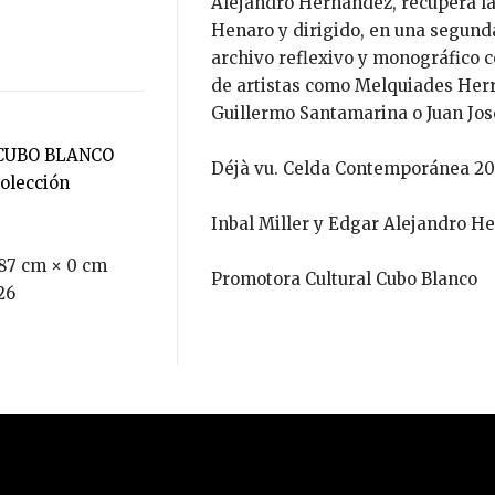
Alejandro Hernández, recupera la
Henaro y dirigido, en una segunda
archivo reflexivo y monográfico 
de artistas como Melquiades Herr
Guillermo Santamarina o Juan Jos
CUBO BLANCO
Déjà vu. Celda Contemporánea 2
Colección
Inbal Miller y Edgar Alejandro H
87 cm × 0 cm
Promotora Cultural Cubo Blanco
26