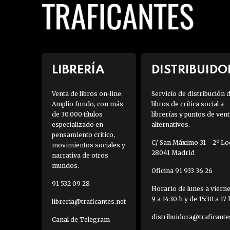
LIBRERÍA
DISTRIBUIDO
Venta de libros on-line.
Servicio de distribución 
Amplio fondo, con más
libros de crítica social a
de 30.000 títulos
librerías y puntos de vent
especializado en
alternativos.
pensamiento crítico,
C/ San Máximo 31 - 2º Loc
movimientos sociales y
28041 Madrid
narrativa de otros
mundos.
Oficina 91 933 36 26
91 532 09 28
Horario de lunes a viern
9 a 14:30 h y de 15:30 a 17 
libreria@traficantes.net
distribuidora@traficante
Canal de Telegram