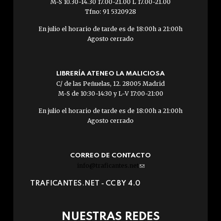
M-S 10.30-14.30 17.00-21.00 L 17.00-21.00
Tfno: 91 5320928
En julio el horario de tarde es de 18:00h a 21:00h
Agosto cerrado
LIBRERÍA ATENEO LA MALICIOSA
C/ de las Peñuelas, 12. 28005 Madrid
M-S de 10:30-14:30 y L-V 17:00-21:00
En julio el horario de tarde es de 18:00h a 21:00h
Agosto cerrado
CORREO DE CONTACTO
info@traficantes.net
(link
sends
TRAFICANTES.NET -
CC BY 4.0
e-
mail)
NUESTRAS REDES