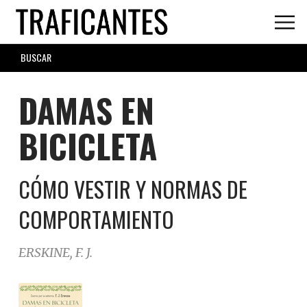
Skip
to
main
SEARCH
content
FORM
DAMAS EN
BICICLETA
CÓMO VESTIR Y NORMAS DE
COMPORTAMIENTO
ERSKINE, F. J.