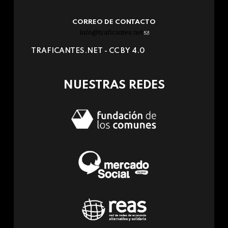
CORREO DE CONTACTO
info@traficantes.net
(link
sends
TRAFICANTES.NET -
CC BY 4.0
e-
mail)
NUESTRAS REDES