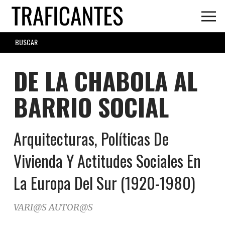
Skip
to
main
SEARCH
content
FORM
DE LA CHABOLA AL
BARRIO SOCIAL
Arquitecturas, Políticas De
Vivienda Y Actitudes Sociales En
La Europa Del Sur (1920-1980)
VARI@S AUTOR@S