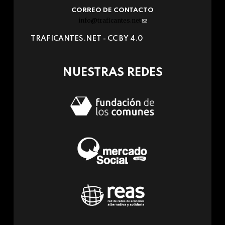
CORREO DE CONTACTO
info@traficantes.net
(link
sends
TRAFICANTES.NET -
CC BY 4.0
e-
mail)
NUESTRAS REDES