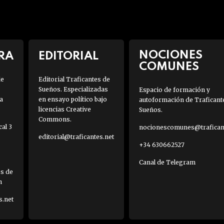
NOCIONES
RA
EDITORIAL
COMUNES
de
Editorial Traficantes de
Sueños. Especializadas
Espacio de formación y
a
en ensayo político bajo
autoformación de Traficant
licencias Creative
Sueños.
Commons.
al 3
nocionescomunes@traficant
editorial@traficantes.net
+34 630662527
Canal de Telegram
es de
h
s.net