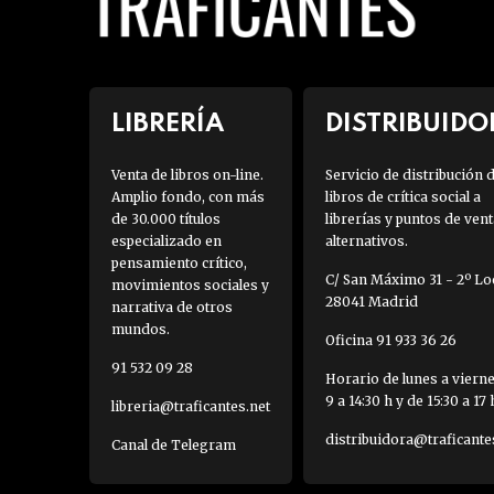
LIBRERÍA
DISTRIBUIDO
Venta de libros on-line.
Servicio de distribución 
Amplio fondo, con más
libros de crítica social a
de 30.000 títulos
librerías y puntos de vent
especializado en
alternativos.
pensamiento crítico,
C/ San Máximo 31 - 2º Loc
movimientos sociales y
28041 Madrid
narrativa de otros
mundos.
Oficina 91 933 36 26
91 532 09 28
Horario de lunes a viern
9 a 14:30 h y de 15:30 a 17 
libreria@traficantes.net
distribuidora@traficante
Canal de Telegram