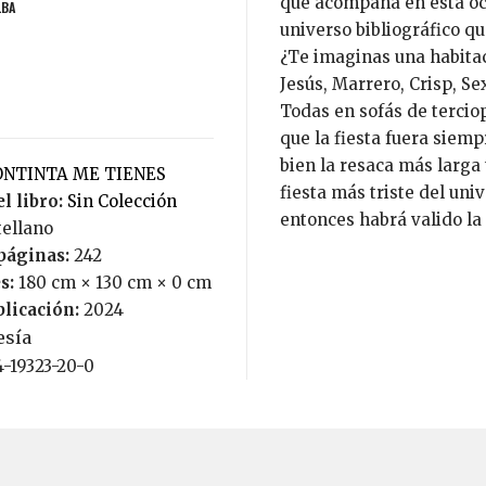
que acompaña en esta oca
LBA
universo bibliográfico qu
¿Te imaginas una habitac
Jesús, Marrero, Crisp, Se
Todas en sofás de tercio
que la fiesta fuera siemp
bien la resaca más larga t
CONTINTA ME TIENES
fiesta más triste del uni
l libro:
Sin Colección
entonces habrá valido la 
tellano
páginas:
242
s:
180 cm × 130 cm × 0 cm
blicación:
2024
esía
4-19323-20-0