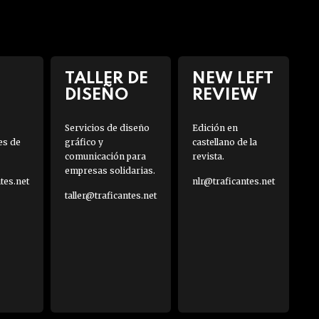
TALLER DE
NEW LEFT
DISEÑO
REVIEW
Servicios de diseño
Edición en
es de
gráfico y
castellano de la
comunicación para
revista.
empresas solidarias.
es.net
nlr@traficantes.net
taller@traficantes.net