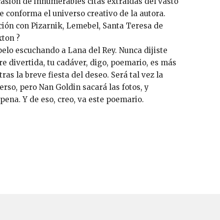
sión de innumerables citas extraídas del vasto
e conforma el universo creativo de la autora.
ión con Pizarnik, Lemebel, Santa Teresa de
xton ?
pelo escuchando a Lana del Rey. Nunca dijiste
re divertida, tu cadáver, digo, poemario, es más
ras la breve fiesta del deseo. Será tal vez la
verso, pero Nan Goldin sacará las fotos, y
pena. Y de eso, creo, va este poemario.