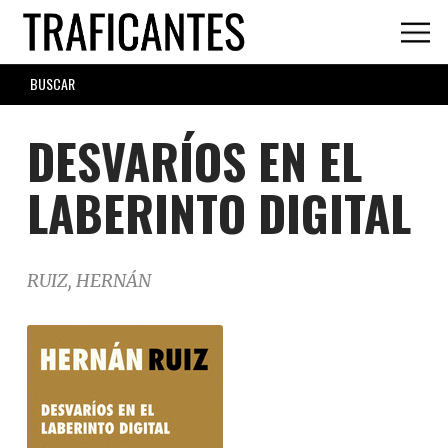
Skip
to
main
SEARCH
content
FORM
DESVARÍOS EN EL
LABERINTO DIGITAL
RUIZ, HERNÁN