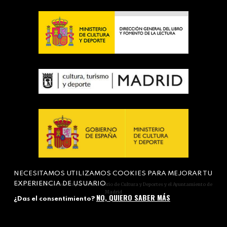
NECESITAMOS UTILIZAMOS COOKIES PARA MEJORAR TU
EXPERIENCIA DE USUARIO
Actividad subvencionada por el Ministerio de Cultura y Deportes y el Ayuntamiento de
Madrid
NO, QUIERO SABER MÁS
¿Das el consentimiento?