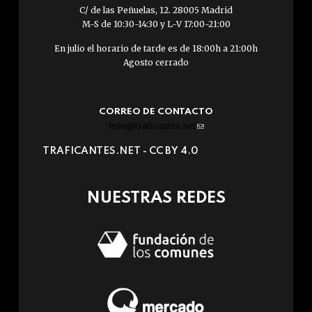
C/ de las Peñuelas, 12. 28005 Madrid
M-S de 10:30-14:30 y L-V 17:00-21:00
En julio el horario de tarde es de 18:00h a 21:00h
Agosto cerrado
CORREO DE CONTACTO
info@traficantes.net
(link
sends
TRAFICANTES.NET -
CC BY 4.0
e-
mail)
NUESTRAS REDES