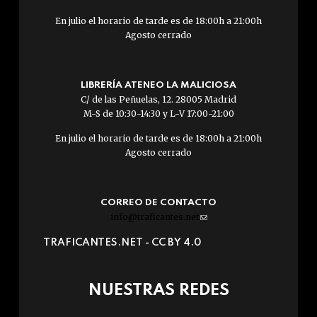
En julio el horario de tarde es de 18:00h a 21:00h
Agosto cerrado
LIBRERÍA ATENEO LA MALICIOSA
C/ de las Peñuelas, 12. 28005 Madrid
M-S de 10:30-14:30 y L-V 17:00-21:00
En julio el horario de tarde es de 18:00h a 21:00h
Agosto cerrado
CORREO DE CONTACTO
info@traficantes.net
(link
sends
TRAFICANTES.NET -
CC BY 4.0
e-
mail)
NUESTRAS REDES