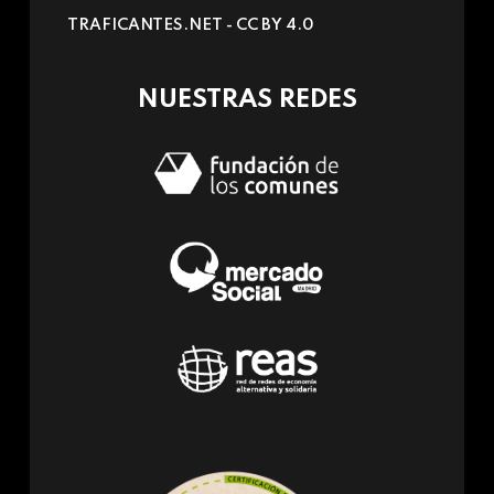
sends
TRAFICANTES.NET -
CC BY 4.0
e-
mail)
NUESTRAS REDES