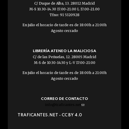
C/ Duque de Alba, 13. 28012 Madrid
M-S 10.30-14.30 17.00-21.00 L 17.00-21.00
Tfno: 91 5320928
En julio el horario de tarde es de 18:00h a 21:00h
Agosto cerrado
LIBRERÍA ATENEO LA MALICIOSA
C/ de las Peñuelas, 12. 28005 Madrid
M-S de 10:30-14:30 y L-V 17:00-21:00
En julio el horario de tarde es de 18:00h a 21:00h
Agosto cerrado
CORREO DE CONTACTO
info@traficantes.net
(link
sends
TRAFICANTES.NET -
CC BY 4.0
e-
mail)