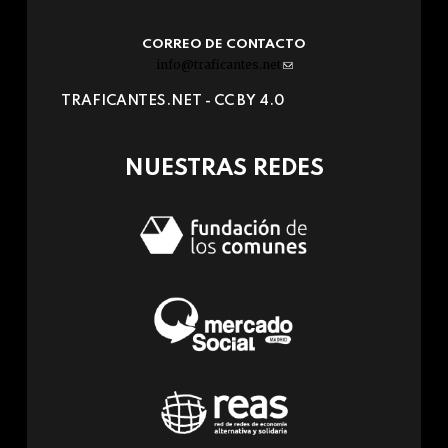
CORREO DE CONTACTO
info@traficantes.net
(link
sends
TRAFICANTES.NET -
CC BY 4.0
e-
mail)
NUESTRAS REDES