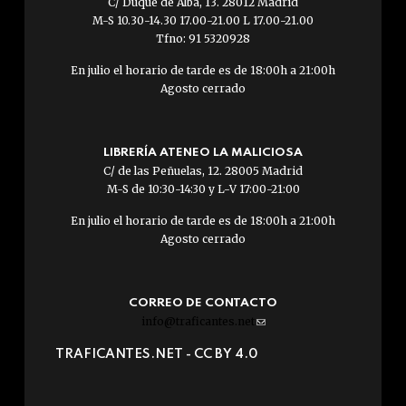
C/ Duque de Alba, 13. 28012 Madrid
M-S 10.30-14.30 17.00-21.00 L 17.00-21.00
Tfno: 91 5320928
En julio el horario de tarde es de 18:00h a 21:00h
Agosto cerrado
LIBRERÍA ATENEO LA MALICIOSA
C/ de las Peñuelas, 12. 28005 Madrid
M-S de 10:30-14:30 y L-V 17:00-21:00
En julio el horario de tarde es de 18:00h a 21:00h
Agosto cerrado
CORREO DE CONTACTO
info@traficantes.net
(link
sends
TRAFICANTES.NET -
CC BY 4.0
e-
mail)