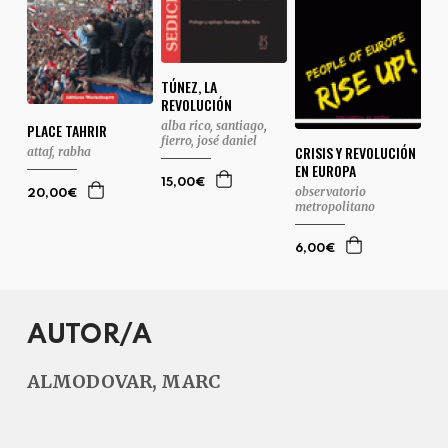
TÚNEZ, LA
REVOLUCIÓN
alba rico, santiago
,
PLACE TAHRIR
fierro, josé daniel
CRISIS Y REVOLUCIÓN
attaf, rabha
EN EUROPA
15,00€
observatorio
20,00€
metropolitano
6,00€
AUTOR/A
ALMODOVAR, MARC