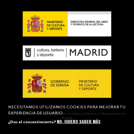
NECESITAMOS UTILIZAMOS COOKIES PARA MEJORAR TU
EXPERIENCIA DE USUARIO
Actividad subvencionada por el Ministerio de Cultura y Deportes y el Ayuntamiento de
Madrid
NO, QUIERO SABER MÁS
¿Das el consentimiento?