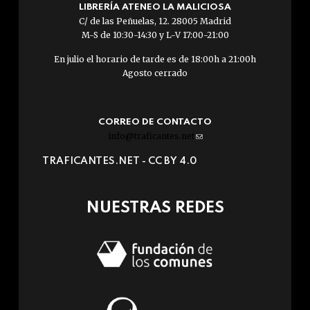
LIBRERÍA ATENEO LA MALICIOSA
C/ de las Peñuelas, 12. 28005 Madrid
M-S de 10:30-14:30 y L-V 17:00-21:00
En julio el horario de tarde es de 18:00h a 21:00h
Agosto cerrado
CORREO DE CONTACTO
info@traficantes.net
(link
sends
TRAFICANTES.NET -
CC BY 4.0
e-
mail)
NUESTRAS REDES