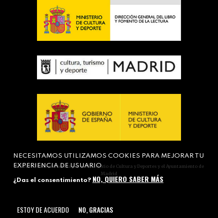
NECESITAMOS UTILIZAMOS COOKIES PARA MEJORAR TU
EXPERIENCIA DE USUARIO
Actividad subvencionada por el Ministerio de Cultura y Deportes y el Ayuntamiento de
Madrid
NO, QUIERO SABER MÁS
¿Das el consentimiento?
ESTOY DE ACUERDO
NO, GRACIAS