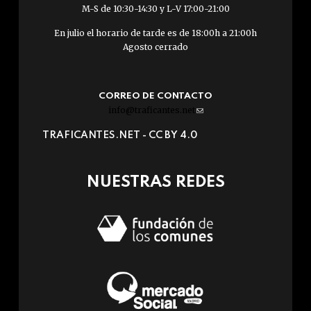
M-S de 10:30-14:30 y L-V 17:00-21:00
En julio el horario de tarde es de 18:00h a 21:00h
Agosto cerrado
CORREO DE CONTACTO
info@traficantes.net
(link
sends
TRAFICANTES.NET -
CC BY 4.0
e-
mail)
NUESTRAS REDES