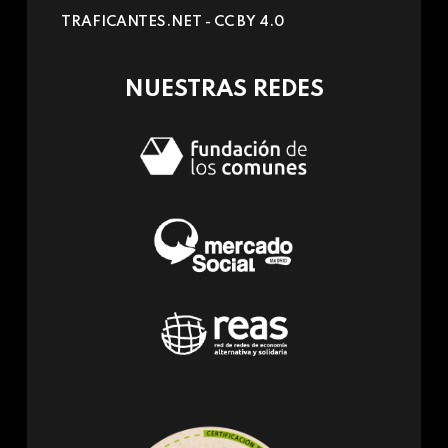
sends
TRAFICANTES.NET -
CC BY 4.0
e-
mail)
NUESTRAS REDES