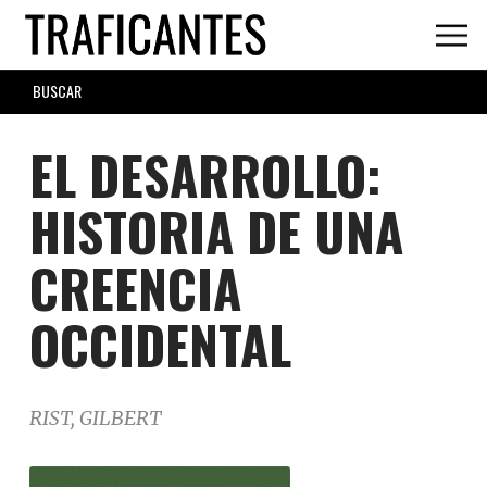
Skip
to
main
SEARCH
content
FORM
EL DESARROLLO:
HISTORIA DE UNA
CREENCIA
OCCIDENTAL
RIST, GILBERT