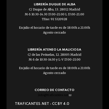
LIBRERÍA DUQUE DE ALBA
C/ Duque de Alba, 13. 28012 Madrid
M-S 10.30-14.30 17.00-21.00 L 17.00-21.00
Tfno: 91 5320928
En julio el horario de tarde es de 18:00h a 21:00h
Agosto cerrado
LIBRERÍA ATENEO LA MALICIOSA
C/ de las Peñuelas, 12. 28005 Madrid
M-S de 10:30-14:30 y L-V 17:00-21:00
En julio el horario de tarde es de 18:00h a 21:00h
Agosto cerrado
CORREO DE CONTACTO
info@traficantes.net
(link
sends
TRAFICANTES.NET -
CC BY 4.0
e-