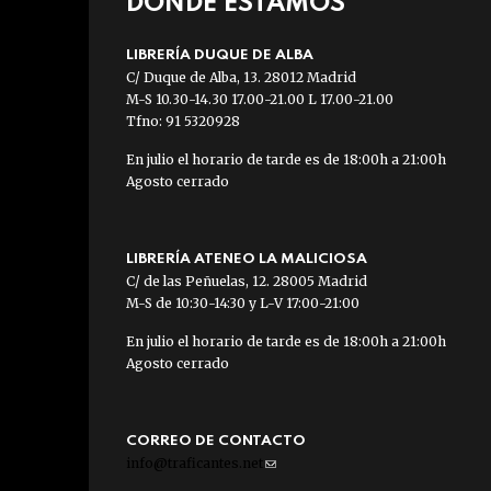
DÓNDE ESTAMOS
LIBRERÍA DUQUE DE ALBA
C/ Duque de Alba, 13. 28012 Madrid
M-S 10.30-14.30 17.00-21.00 L 17.00-21.00
Tfno: 91 5320928
En julio el horario de tarde es de 18:00h a 21:00h
Agosto cerrado
LIBRERÍA ATENEO LA MALICIOSA
C/ de las Peñuelas, 12. 28005 Madrid
M-S de 10:30-14:30 y L-V 17:00-21:00
En julio el horario de tarde es de 18:00h a 21:00h
Agosto cerrado
CORREO DE CONTACTO
info@traficantes.net
(link
sends