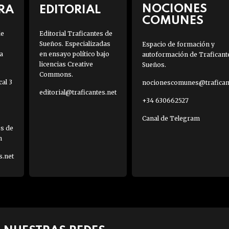
NOCIONES
RA
EDITORIAL
COMUNES
de
Editorial Traficantes de
Sueños. Especializadas
Espacio de formación y
a
en ensayo político bajo
autoformación de Traficant
licencias Creative
Sueños.
Commons.
al 3
nocionescomunes@traficant
editorial@traficantes.net
+34 630662527
Canal de Telegram
es de
h
s.net