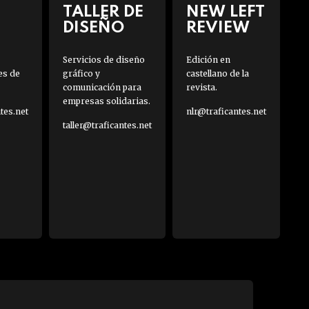
TALLER DE
NEW LEFT
DISEÑO
REVIEW
Servicios de diseño
Edición en
es de
gráfico y
castellano de la
comunicación para
revista.
empresas solidarias.
es.net
nlr@traficantes.net
taller@traficantes.net