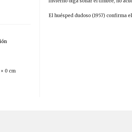
invierno oiga sonar el timbre, no acud
El huésped dudoso (1957) confirma el
ción
 × 0 cm