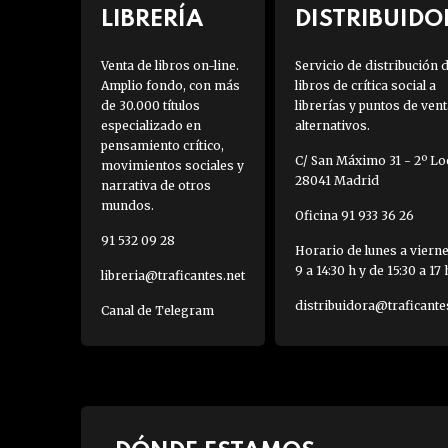
LIBRERÍA
DISTRIBUIDO
Venta de libros on-line.
Servicio de distribución 
Amplio fondo, con más
libros de crítica social a
de 30.000 títulos
librerías y puntos de vent
especializado en
alternativos.
pensamiento crítico,
C/ San Máximo 31 - 2º Loc
movimientos sociales y
28041 Madrid
narrativa de otros
mundos.
Oficina 91 933 36 26
91 532 09 28
Horario de lunes a viern
9 a 14:30 h y de 15:30 a 17 
libreria@traficantes.net
distribuidora@traficante
Canal de Telegram