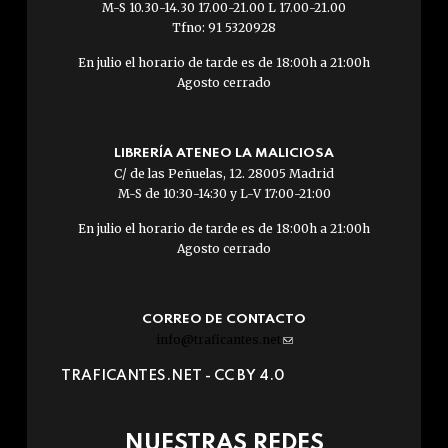
M-S 10.30-14.30 17.00-21.00 L 17.00-21.00
Tfno: 91 5320928
En julio el horario de tarde es de 18:00h a 21:00h
Agosto cerrado
LIBRERÍA ATENEO LA MALICIOSA
C/ de las Peñuelas, 12. 28005 Madrid
M-S de 10:30-14:30 y L-V 17:00-21:00
En julio el horario de tarde es de 18:00h a 21:00h
Agosto cerrado
CORREO DE CONTACTO
info@traficantes.net
(link
sends
TRAFICANTES.NET -
CC BY 4.0
e-
mail)
NUESTRAS REDES