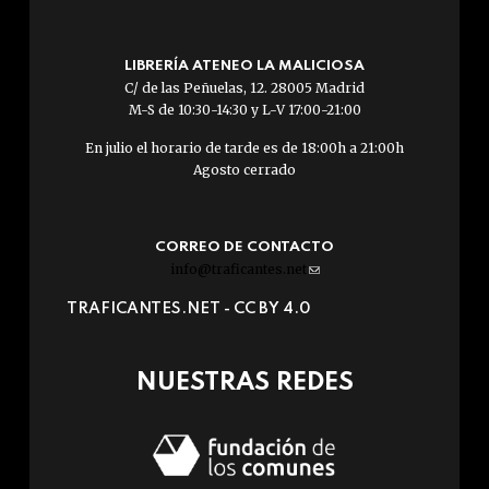
LIBRERÍA ATENEO LA MALICIOSA
C/ de las Peñuelas, 12. 28005 Madrid
M-S de 10:30-14:30 y L-V 17:00-21:00
En julio el horario de tarde es de 18:00h a 21:00h
Agosto cerrado
CORREO DE CONTACTO
info@traficantes.net
(link
sends
TRAFICANTES.NET -
CC BY 4.0
e-
mail)
NUESTRAS REDES