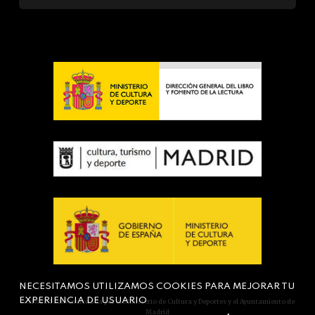
NECESITAMOS UTILIZAMOS COOKIES PARA MEJORAR TU
EXPERIENCIA DE USUARIO
Actividad subvencionada por el Ministerio de Cultura y Deportes y el Ayuntamiento de
Madrid