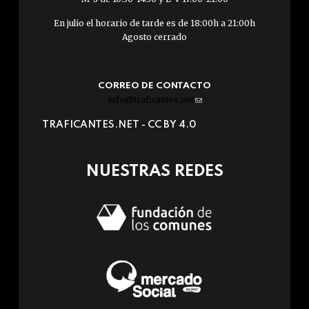
En julio el horario de tarde es de 18:00h a 21:00h
Agosto cerrado
CORREO DE CONTACTO
info@traficantes.net
(link
sends
TRAFICANTES.NET -
CC BY 4.0
e-
mail)
NUESTRAS REDES