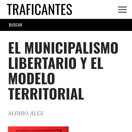
Skip
to
main
SEARCH
content
FORM
EL MUNICIPALISMO
LIBERTARIO Y EL
MODELO
TERRITORIAL
ALFARO, ÁLEX