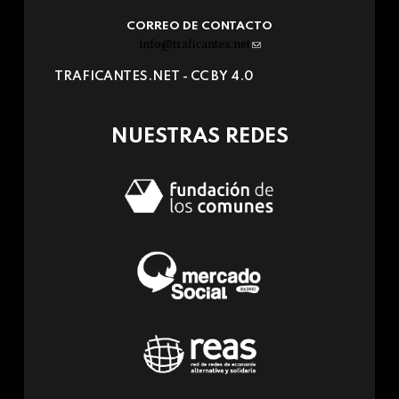
CORREO DE CONTACTO
info@traficantes.net
(link
sends
TRAFICANTES.NET -
CC BY 4.0
e-
mail)
NUESTRAS REDES