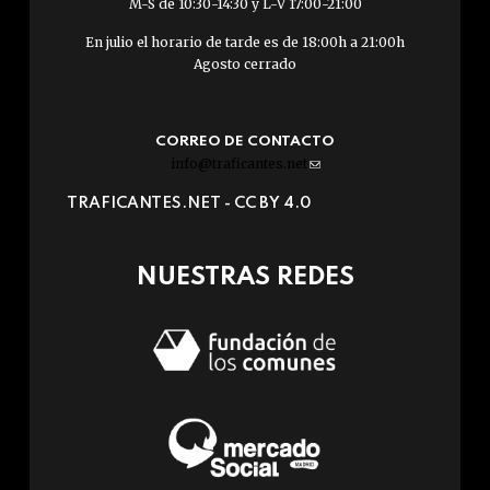
M-S de 10:30-14:30 y L-V 17:00-21:00
En julio el horario de tarde es de 18:00h a 21:00h
Agosto cerrado
CORREO DE CONTACTO
info@traficantes.net
(link
sends
TRAFICANTES.NET -
CC BY 4.0
e-
mail)
NUESTRAS REDES