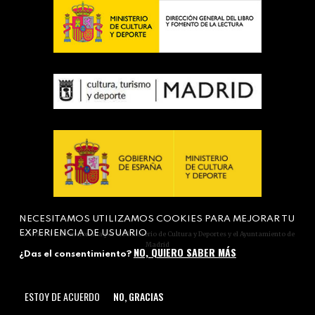
NECESITAMOS UTILIZAMOS COOKIES PARA MEJORAR TU
EXPERIENCIA DE USUARIO
Actividad subvencionada por el Ministerio de Cultura y Deportes y el Ayuntamiento de
Madrid
NO, QUIERO SABER MÁS
¿Das el consentimiento?
ESTOY DE ACUERDO
NO, GRACIAS