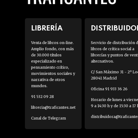
LIBRERÍA
DISTRIBUIDO
Venta de libros on-line.
Servicio de distribución 
Amplio fondo, con más
libros de crítica social a
de 30.000 títulos
librerías y puntos de vent
especializado en
alternativos.
pensamiento crítico,
C/ San Máximo 31 - 2º Loc
movimientos sociales y
28041 Madrid
narrativa de otros
mundos.
Oficina 91 933 36 26
91 532 09 28
Horario de lunes a viern
9 a 14:30 h y de 15:30 a 17 
libreria@traficantes.net
distribuidora@traficante
Canal de Telegram