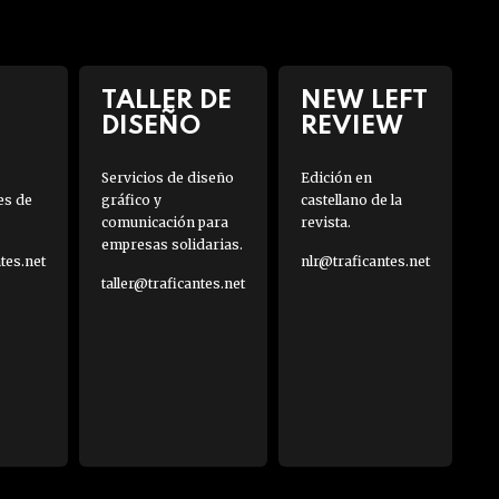
TALLER DE
NEW LEFT
DISEÑO
REVIEW
Servicios de diseño
Edición en
es de
gráfico y
castellano de la
comunicación para
revista.
empresas solidarias.
es.net
nlr@traficantes.net
taller@traficantes.net