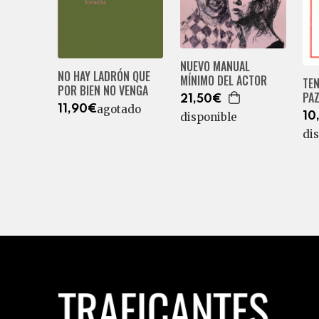
NUEVO MANUAL
NO HAY LADRÓN QUE
MÍNIMO DEL ACTOR
TE
POR BIEN NO VENGA
PA
21,50€
agotado
11,90€
10
disponible
di