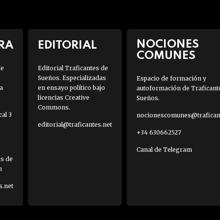
NOCIONES
RA
EDITORIAL
COMUNES
de
Editorial Traficantes de
Sueños. Especializadas
Espacio de formación y
a
en ensayo político bajo
autoformación de Traficant
licencias Creative
Sueños.
Commons.
al 3
nocionescomunes@traficant
editorial@traficantes.net
+34 630662527
Canal de Telegram
es de
h
s.net