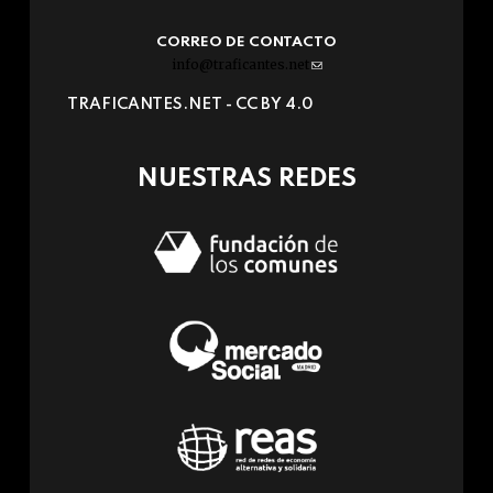
CORREO DE CONTACTO
info@traficantes.net
(link
sends
TRAFICANTES.NET -
CC BY 4.0
e-
mail)
NUESTRAS REDES