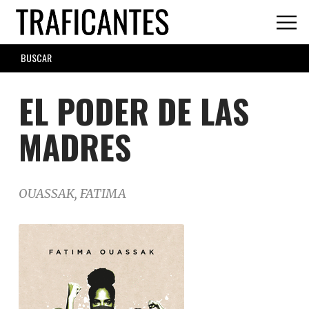
Skip
to
main
SEARCH
content
FORM
EL PODER DE LAS
MADRES
OUASSAK, FATIMA