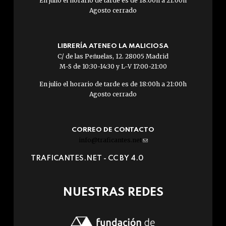
En julio el horario de tarde es de 18:00h a 21:00h
Agosto cerrado
LIBRERÍA ATENEO LA MALICIOSA
C/ de las Peñuelas, 12. 28005 Madrid
M-S de 10:30-14:30 y L-V 17:00-21:00
En julio el horario de tarde es de 18:00h a 21:00h
Agosto cerrado
CORREO DE CONTACTO
info@traficantes.net
(link
sends
TRAFICANTES.NET -
CC BY 4.0
e-
mail)
NUESTRAS REDES